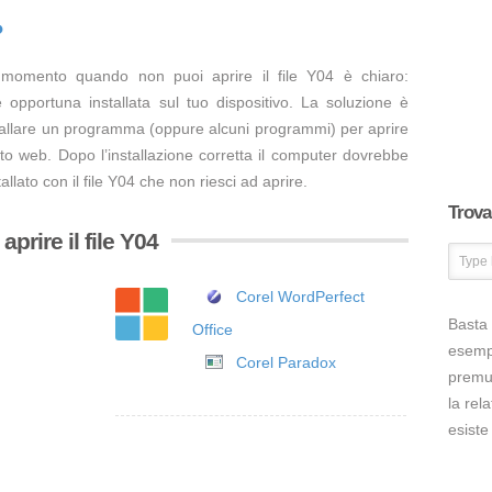
?
 momento quando non puoi aprire il file Y04 è chiaro:
opportuna installata sul tuo dispositivo. La soluzione è
tallare un programma (oppure alcuni programmi) per aprire
ito web. Dopo l’installazione corretta il computer dovrebbe
llato con il file Y04 che non riesci ad aprire.
Trova 
prire il file Y04
Corel WordPerfect
Basta 
Office
esem
Corel Paradox
premut
la rel
esiste