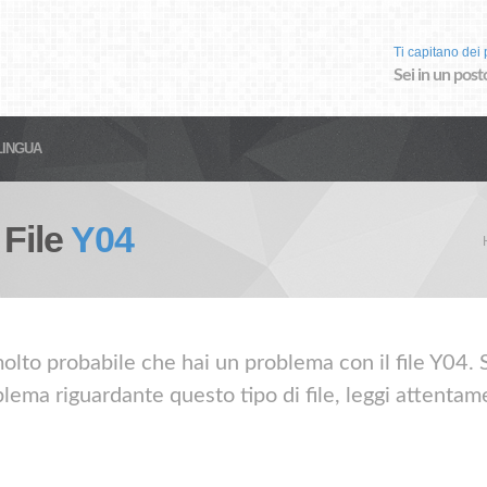
Ti capitano dei p
Sei in un post
LINGUA
 File
Y04
olto probabile che hai un problema con il file Y04. Se
lema riguardante questo tipo di file, leggi attentame