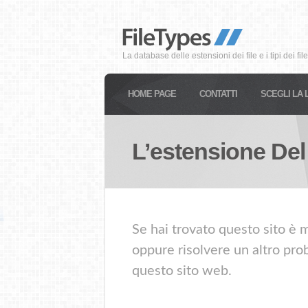
La database delle estensioni dei file e i tipi dei file
HOME PAGE
CONTATTI
SCEGLI LA 
L’estensione Del
Se hai trovato questo sito è m
oppure risolvere un altro prob
questo sito web.