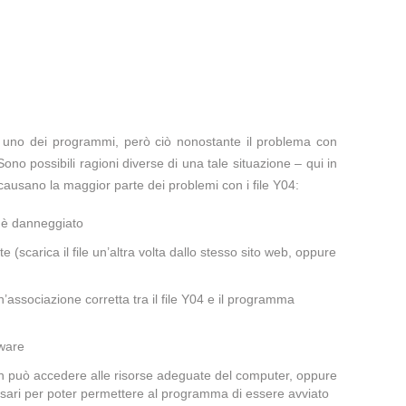
te uno dei programmi, però ciò nonostante il problema con
Sono possibili ragioni diverse di una tale situazione – qui in
ausano la maggior parte dei problemi con i file Y04:
a è danneggiato
te (scarica il file un’altra volta dallo stesso sito web, oppure
associazione corretta tra il file Y04 e il programma
lware
non può accedere alle risorse adeguate del computer, oppure
cessari per poter permettere al programma di essere avviato