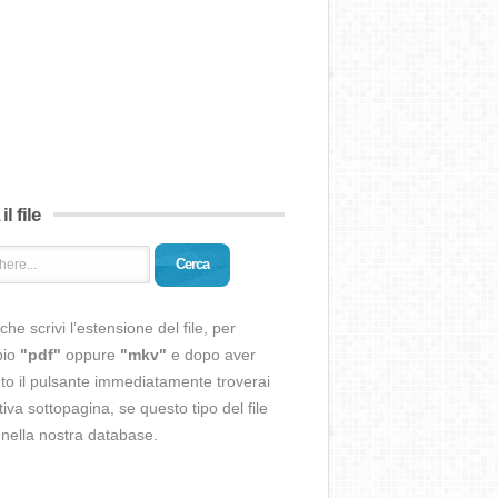
il file
Cerca
che scrivi l’estensione del file, per
pio
"pdf"
oppure
"mkv"
e dopo aver
o il pulsante immediatamente troverai
ativa sottopagina, se questo tipo del file
 nella nostra database.