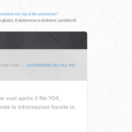
roblemi con i tipi di file sconosciuti?
o giusto, ti aiuteremo a risolvere i problemi!
HOME PAGE
L’ESTENSIONE DEL FILE Y04
 vuoi aprire il file Y04,
nte le informazioni fornite in