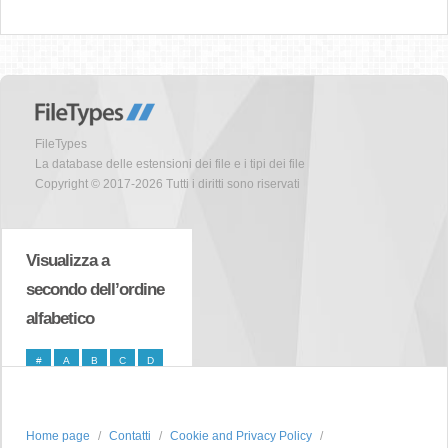
FileTypes
La database delle estensioni dei file e i tipi dei file
Copyright © 2017-2026 Tutti i diritti sono riservati
Visualizza a
secondo dell’ordine
alfabetico
#
A
B
C
D
E
F
G
H
I
J
K
L
M
N
Home page
Contatti
Cookie and Privacy Policy