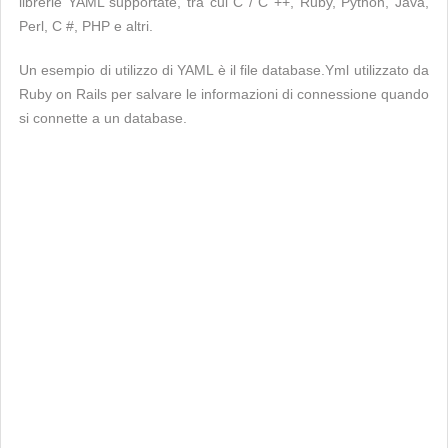
librerie YAML supportate, tra cui C / C ++, Ruby, Python, Java,
Perl, C #, PHP e altri.
Un esempio di utilizzo di YAML è il file database.Yml utilizzato da
Ruby on Rails per salvare le informazioni di connessione quando
si connette a un database.