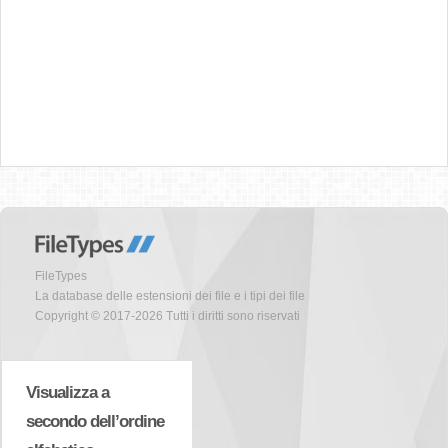
FileTypes
La database delle estensioni dei file e i tipi dei file
Copyright © 2017-2026 Tutti i diritti sono riservati
Visualizza a
secondo dell’ordine