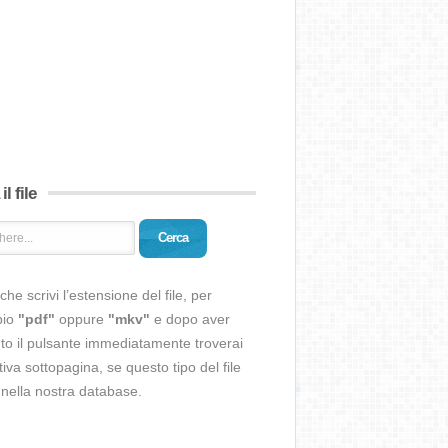
il file
Cerca
che scrivi l’estensione del file, per
pio
"pdf"
oppure
"mkv"
e dopo aver
o il pulsante immediatamente troverai
ativa sottopagina, se questo tipo del file
 nella nostra database.