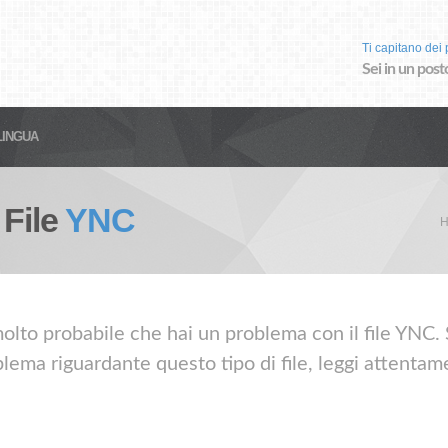
Ti capitano dei p
Sei in un post
LINGUA
 File
YNC
H
olto probabile che hai un problema con il file YNC. S
lema riguardante questo tipo di file, leggi attentame