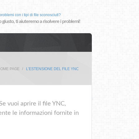
roblemi con i tipi di file sconosciuti?
o giusto, ti aiuteremo a risolvere i problemi!
OME PAGE
L’ESTENSIONE DEL FILE YNC
e vuoi aprire il file YNC,
nte le informazioni fornite in