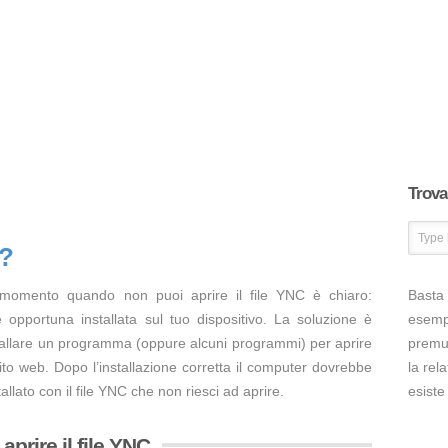
Trova 
C?
 momento quando non puoi aprire il file YNC è chiaro:
Basta 
opportuna installata sul tuo dispositivo. La soluzione è
esem
tallare un programma (oppure alcuni programmi) per aprire
premut
ito web. Dopo l’installazione corretta il computer dovrebbe
la rel
llato con il file YNC che non riesci ad aprire.
esiste
prire il file YNC