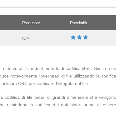
Produttore
Popolarità
N/A
o di testo utilizzando il metodo di codifica yEnc. Simile a un
duce notevolmente l'overhead di file utilizzando la codifica
ecksum CRC per verificare l'integrità del file.
la codifica di file binari di grandi dimensioni che vengono
che richiedono la codifica dei dati binari prima di essere