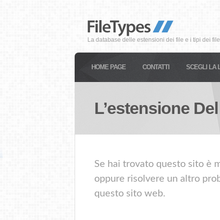
La database delle estensioni dei file e i tipi dei file
HOME PAGE
CONTATTI
SCEGLI LA 
L’estensione Del
Se hai trovato questo sito è m
oppure risolvere un altro prob
questo sito web.