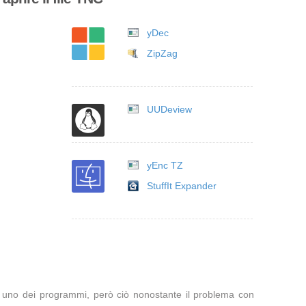
yDec
ZipZag
UUDeview
yEnc TZ
StuffIt Expander
te uno dei programmi, però ciò nonostante il problema con