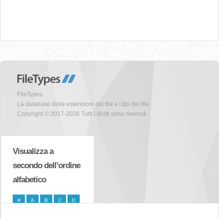
FileTypes
La database delle estensioni dei file e i tipi dei file
Copyright © 2017-2026 Tutti i diritti sono riservati
Visualizza a
secondo dell’ordine
alfabetico
#
A
B
C
D
E
F
G
H
I