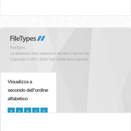
FileTypes
La database delle estensioni dei file e i tipi dei file
Copyright © 2017-2026 Tutti i diritti sono riservati
Visualizza a
secondo dell’ordine
alfabetico
#
A
B
C
D
E
F
G
H
I
J
K
L
M
N