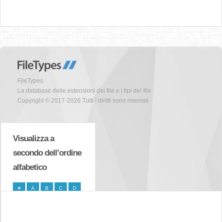
FileTypes
La database delle estensioni dei file e i tipi dei file
Copyright © 2017-2026 Tutti i diritti sono riservati
Visualizza a
secondo dell’ordine
alfabetico
#
A
B
C
D
E
F
G
H
I
J
K
L
M
N