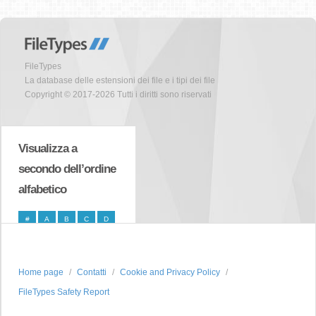
FileTypes
La database delle estensioni dei file e i tipi dei file
Copyright © 2017-2026 Tutti i diritti sono riservati
Visualizza a
secondo dell’ordine
alfabetico
#
A
B
C
D
E
F
G
H
I
J
K
L
M
N
Home page
Contatti
Cookie and Privacy Policy
O
P
Q
R
S
FileTypes Safety Report
T
U
V
W
X