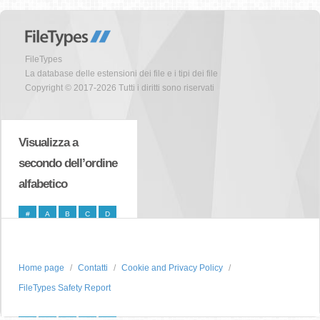
FileTypes
La database delle estensioni dei file e i tipi dei file
Copyright © 2017-2026 Tutti i diritti sono riservati
Visualizza a
secondo dell’ordine
alfabetico
#
A
B
C
D
E
F
G
H
I
J
K
L
M
N
Home page
Contatti
Cookie and Privacy Policy
O
P
Q
R
S
FileTypes Safety Report
T
U
V
W
X