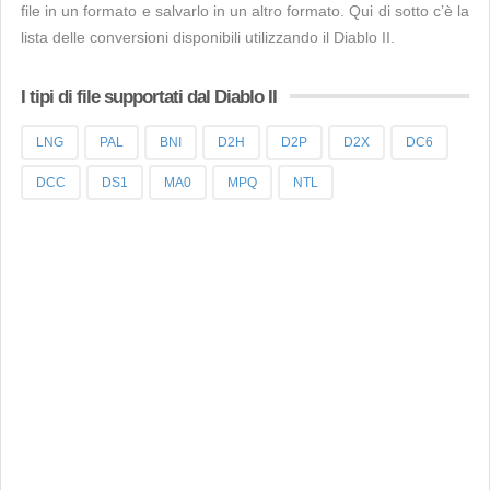
file in un formato e salvarlo in un altro formato. Qui di sotto c’è la
lista delle conversioni disponibili utilizzando il Diablo II.
I tipi di file supportati dal Diablo II
LNG
PAL
BNI
D2H
D2P
D2X
DC6
DCC
DS1
MA0
MPQ
NTL