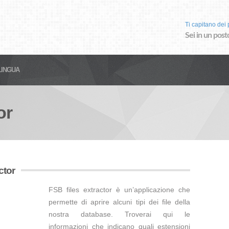
Ti capitano dei p
Sei in un post
LINGUA
or
ctor
FSB files extractor è un’applicazione che
permette di aprire alcuni tipi dei file della
nostra database. Troverai qui le
informazioni che indicano quali estensioni