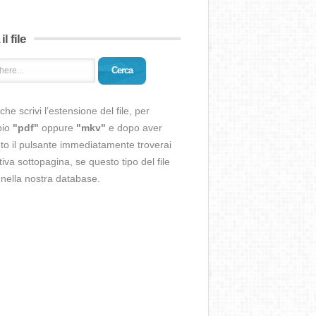
il file
Cerca
che scrivi l’estensione del file, per
pio
"pdf"
oppure
"mkv"
e dopo aver
o il pulsante immediatamente troverai
ativa sottopagina, se questo tipo del file
 nella nostra database.