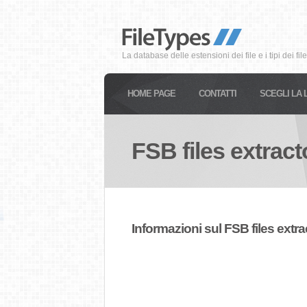
La database delle estensioni dei file e i tipi dei file
HOME PAGE
CONTATTI
SCEGLI LA 
FSB files extract
Informazioni sul FSB files extra