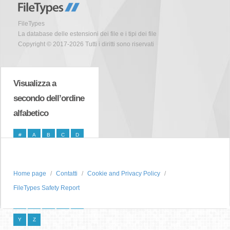
FileTypes
La database delle estensioni dei file e i tipi dei file
Copyright © 2017-2026 Tutti i diritti sono riservati
Visualizza a
secondo dell’ordine
alfabetico
#
A
B
C
D
E
F
G
H
I
J
K
L
M
N
Home page
Contatti
Cookie and Privacy Policy
O
P
Q
R
S
FileTypes Safety Report
T
U
V
W
X
Y
Z