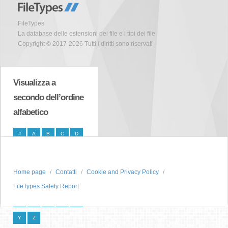
FileTypes
La database delle estensioni dei file e i tipi dei file
Copyright © 2017-2026 Tutti i diritti sono riservati
Visualizza a
secondo dell’ordine
alfabetico
#
A
B
C
D
E
F
G
H
I
J
K
L
M
N
Home page
Contatti
Cookie and Privacy Policy
O
P
Q
R
S
FileTypes Safety Report
T
U
V
W
X
Y
Z