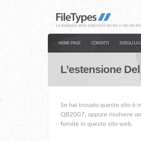
La database delle estensioni dei file e i tipi dei file
HOME PAGE
CONTATTI
SCEGLI LA 
L’estensione Del
Se hai trovato questo sito è m
QB2007, oppure risolvere un a
fornite in questo sito web.