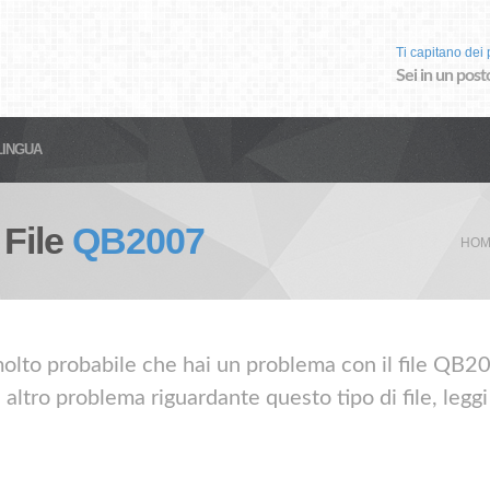
Ti capitano dei p
Sei in un post
LINGUA
 File
QB2007
HOM
olto probabile che hai un problema con il file QB2007
ltro problema riguardante questo tipo di file, legg