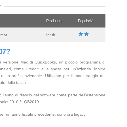
7
Produttore
Popolarità
rmat
Intuit
007?
alla versione Mac di QuickBooks, un piccolo programma di
nanziari, come i redditi e le spese per un'azienda. Inoltre
 e un profilo aziendale. Utilizzato per il monitoraggio dei
ito delle tasse.
 l'anno di rilascio del software come parte dell'estensione
kBooks 2010 è .QB2010.
i per un anno fiscale precedente, sono ora legacy.