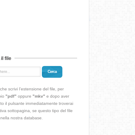
il file
Cerca
che scrivi l’estensione del file, per
pio
"pdf"
oppure
"mkv"
e dopo aver
o il pulsante immediatamente troverai
ativa sottopagina, se questo tipo del file
 nella nostra database.