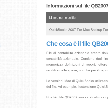
Informazioni sul file QB200
L’intero nome del file
QuickBooks 2007 For Mac Backup Fo
Che cosa è il file QB2
File di contabilità aziendale creato d
contabilità aziendale. Contiene dati fi
memorizza definizioni di report, lettere
redditi e delle spese, nonché per il depos
Le versioni Mac di QuickBooks utilizzano
del file. Ad esempio, l'estensione Quic
Poiché i file
QB2007
sono stati utilizzat