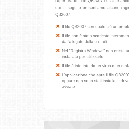
l’apertura del file QB2007 sussiste anco
qui in seguito presentiamo alcune ragi
QB2007:
Il file QB2007 con quale c’è un pro
Il file non è stato scaricato interamen
dall’allegato della e-mail)
Nel "Registro Windows" non esiste un
installato per utilizzarlo
Il file è infettato da un virus o un ma
L’applicazione che apre il file QB20
oppure non sono stati installati i dr
avviato