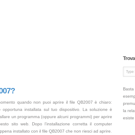
Trova 
2007?
Basta 
esem
momento quando non puoi aprire il file QB2007 è chiaro:
premut
opportuna installata sul tuo dispositivo. La soluzione è
la rel
tallare un programma (oppure alcuni programmi) per aprire
esiste
esto sito web. Dopo l’installazione corretta il computer
pena installato con il file QB2007 che non riesci ad aprire.