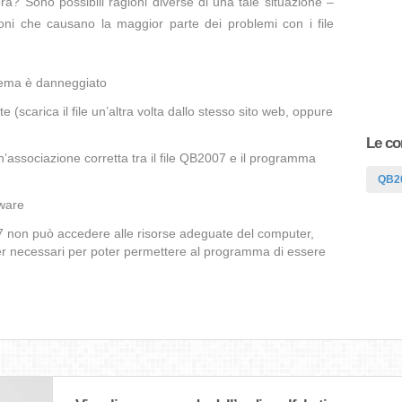
ra? Sono possibili ragioni diverse di una tale situazione –
oni che causano la maggior parte dei problemi con i file
blema è danneggiato
te (scarica il file un’altra volta dallo stesso sito web, oppure
Le co
’associazione corretta tra il file QB2007 e il programma
QB2
lware
07 non può accedere alle risorse adeguate del computer,
iver necessari per poter permettere al programma di essere