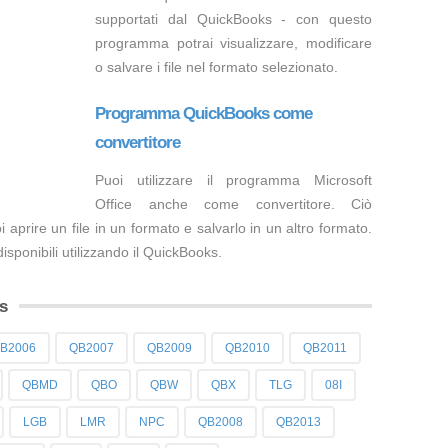
supportati dal QuickBooks - con questo
programma potrai visualizzare, modificare
o salvare i file nel formato selezionato.
Programma QuickBooks come
convertitore
Puoi utilizzare il programma Microsoft
Office anche come convertitore. Ciò
 aprire un file in un formato e salvarlo in un altro formato.
 disponibili utilizzando il QuickBooks.
ks
B2006
QB2007
QB2009
QB2010
QB2011
QBMD
QBO
QBW
QBX
TLG
08I
LGB
LMR
NPC
QB2008
QB2013