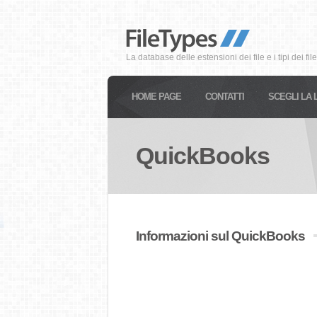
La database delle estensioni dei file e i tipi dei file
HOME PAGE
CONTATTI
SCEGLI LA 
QuickBooks
Informazioni sul QuickBooks