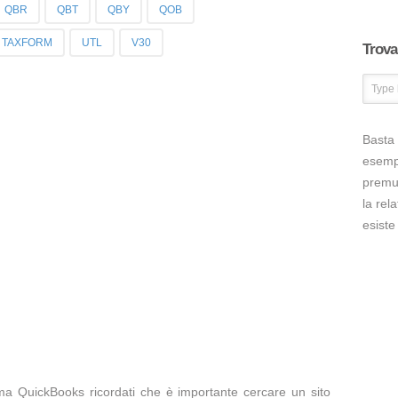
QBR
QBT
QBY
QOB
TAXFORM
UTL
V30
Trova 
Basta 
esem
premut
la rel
esiste
ma QuickBooks ricordati che è importante cercare un sito