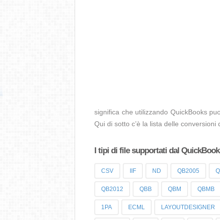
significa che utilizzando QuickBooks puoi
Qui di sotto c’è la lista delle conversioni
I tipi di file supportati dal QuickBoo
CSV
IIF
ND
QB2005
Q
QB2012
QBB
QBM
QBMB
1PA
ECML
LAYOUTDESIGNER