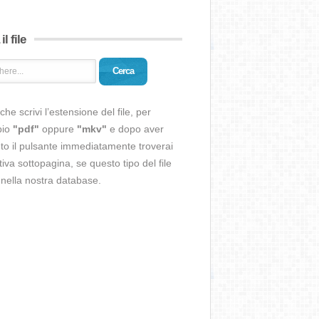
il file
Cerca
che scrivi l’estensione del file, per
pio
"pdf"
oppure
"mkv"
e dopo aver
o il pulsante immediatamente troverai
ativa sottopagina, se questo tipo del file
 nella nostra database.